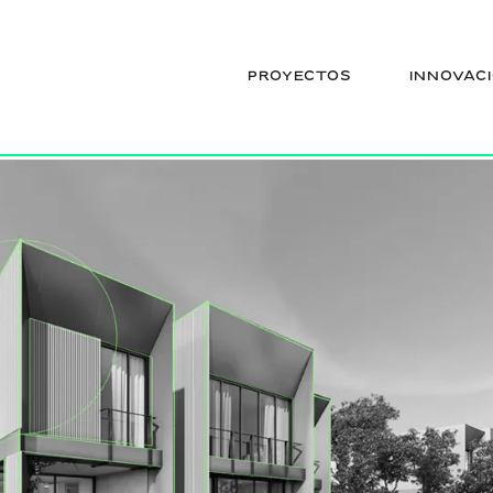
unifamiliar-980×623
PROYECTOS
INNOVAC