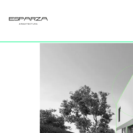
01ATEM-HOME-
por
Esparza
|
8 Ene 2024
|
0 Comentarios