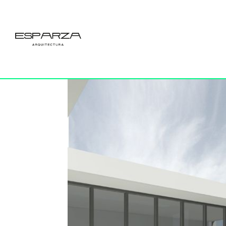
03
por
Esparza
|
2 Abr 2023
|
0 Comentarios