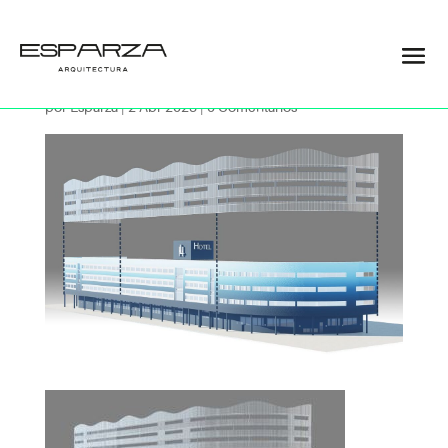
04
por
Esparza
|
2 Abr 2023
|
0 Comentarios