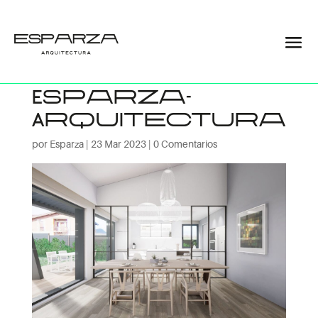
Vivienda
unifamiliar BI –
Esparza-
Arquitectura
por
Esparza
|
23 Mar 2023
|
0 Comentarios