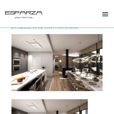
08
por
Esparza
|
23 Mar 2023
|
0 Comentarios