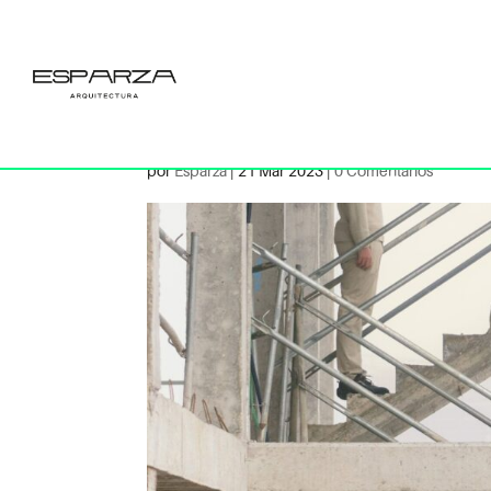
Fotos Esp
fotounaie
por
Esparza
|
21 Mar 2023
|
0 Comentarios