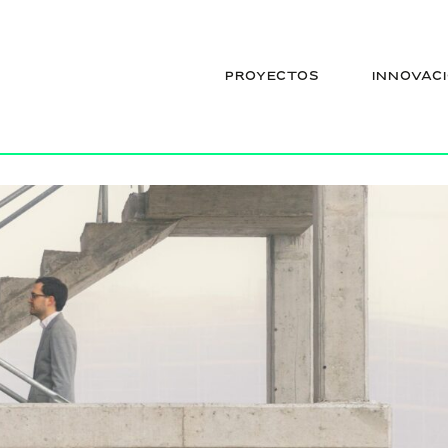
arza (exterior
PROYECTOS
INNOVAC
chevarria (8