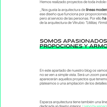
Hemos realizado proyectos de toda índole 
_Nos gusta la arquitectura de
líneas moder
ese diseño que funciona por proporciones y 
pero al servicio de las personas. Por ello
ha 
de la arquitectura de Vitrubio
“Utilitas, Firm
SOMOS APASIONADOS 
PROPOCIONES Y ARMO
En este apartado de nuestro blog os vamos
no se ven a simple vista. Será un zoom par
aparecerán aquellos proyectos que tenemo
plateamos o una ampliación de los detalles
Esparza arquitectura tiene también una lín
dedicada al diseño interior.
Living by espar