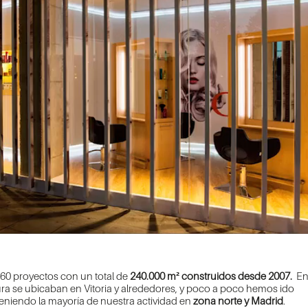
460 proyectos con un total de
240.000 m² construidos desde 2007.
E
tura se ubicaban en Vitoria y alrededores, y poco a poco hemos ido
 teniendo la mayoría de nuestra actividad en
zona norte y Madrid
.