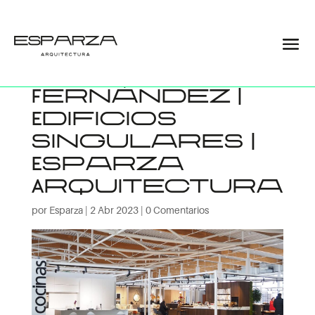
Exposición
Jorge
Fernández |
Edificios
singulares |
Esparza
Arquitectura
por
Esparza
|
2 Abr 2023
|
0 Comentarios