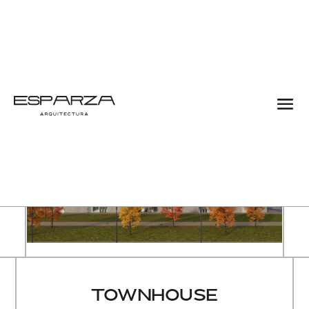
PROMOCIONeS DE VIVIeNDA
V
O
L
V
E
R
TOWNHOUSE