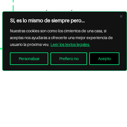
¿GESTIONÁIS TAMBIÉN LOS
PERMISOS DE APERTURA Y
Sí, es lo mismo de siempre pero...
LA LICENCIA DE ACTIVIDAD
Nuestras cookies son como los cimientos de una casa, si
HOTELERA?
aceptas nos ayudarás a ofrecerte una mejor experiencia de
usuario la próxima vez.
Leer los textos legales.
¿TENÉIS EXPERIENCIA CON
LA NORMATIVA DE
Personalizar
Prefiero no
Acepto
ACCESIBILIDAD EN
HOTELES?
¿PODÉIS GESTIONAR LA
OBRA CON EL HOTEL EN
FUNCIONAMIENTO?
¿TRABAJÁIS CON