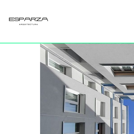
01_PORTADA
por
Esparza
|
3 Abr 2023
|
0 Comentarios