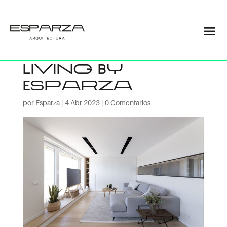
Diseño
interiores |
LIving By
Esparza
por
Esparza
|
4 Abr 2023
|
0 Comentarios