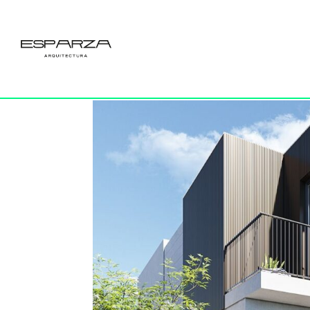
01_PORTADA
por
Esparza
|
30 Mar 2023
|
0 Comentarios