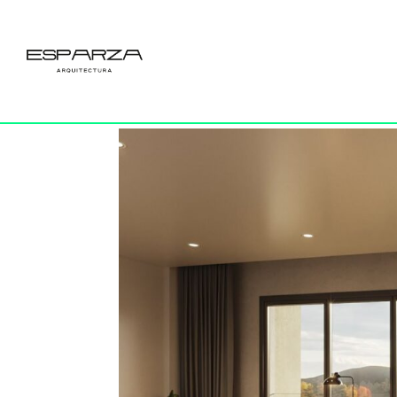
05
por
Esparza
|
2 Abr 2023
|
0 Comentarios