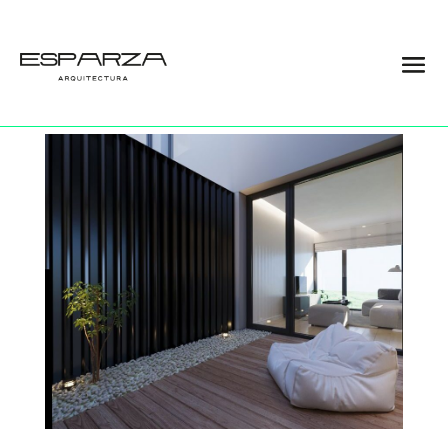
05
por
Esparza
|
2 Abr 2023
|
0 Comentarios