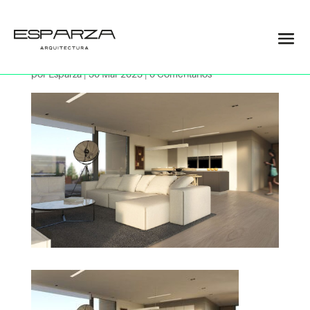
05
por
Esparza
|
30 Mar 2023
|
0 Comentarios