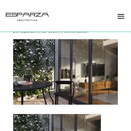
07
por
Esparza
|
2 Abr 2023
|
0 Comentarios