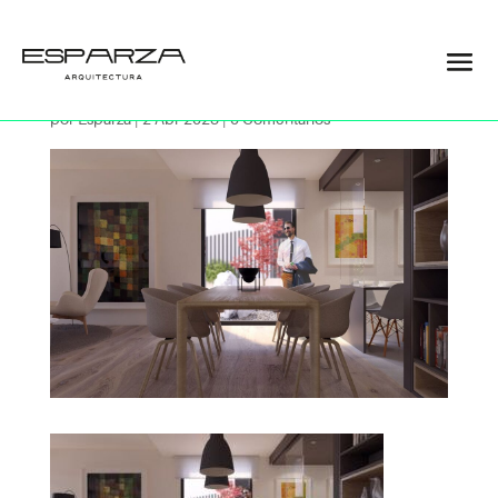
09
por
Esparza
|
2 Abr 2023
|
0 Comentarios