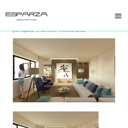
09
por
Esparza
|
3 Abr 2023
|
0 Comentarios