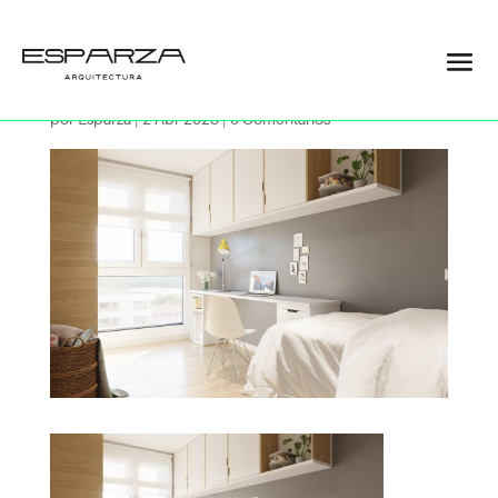
10
por
Esparza
|
2 Abr 2023
|
0 Comentarios