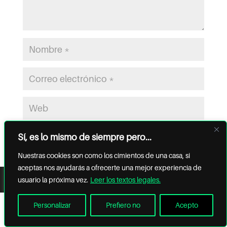
Sí, es lo mismo de siempre pero...
Nuestras cookies son como los cimientos de una casa, si
aceptas nos ayudarás a ofrecerte una mejor experiencia de
TEXTOS
® ESPARZA ARQUITECTURA
usuario la próxima vez.
Leer los textos legales.
LEGALES
DESIGNED BY:
PAUSA MARKETING
Personalizar
Prefiero no
Acepto