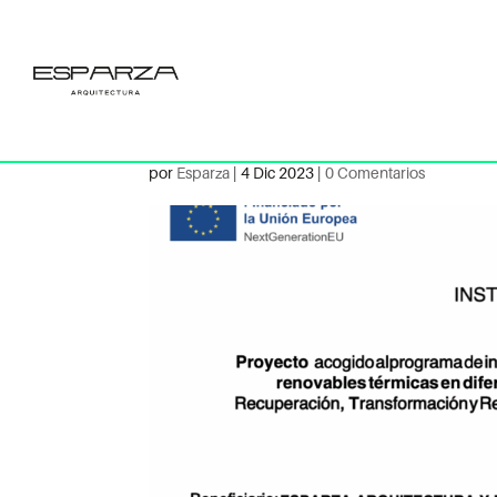
Cartel-C7-I1-IN
Esparza-
por
Esparza
|
4 Dic 2023
|
0 Comentarios