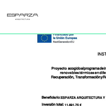
Cartel-C7-I1-I
por
Esparza
|
1 Dic 2023
|
0 Comentarios