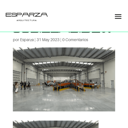
cross-dock-
subillabide06
por
Esparza
|
31 May 2023
|
0 Comentarios