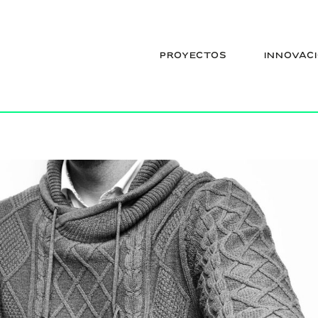
sparza
PROYECTOS
INNOVAC
ura – Aitor