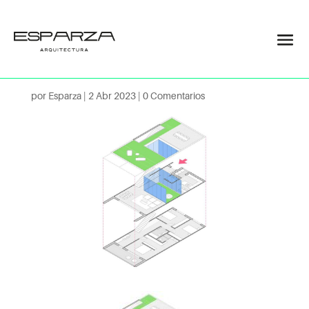
townhose
persp
por
Esparza
|
2 Abr 2023
|
0 Comentarios